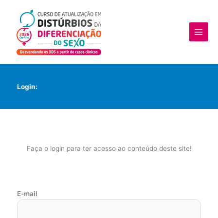
Ir
para
o
conteúdo
Login:
Faça o login para ter acesso ao conteúdo deste site!
E-mail